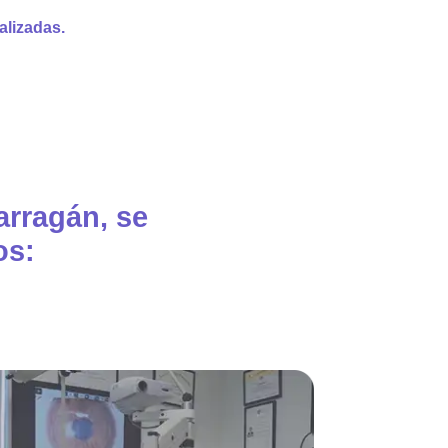
alizadas.
arragán, se
os: