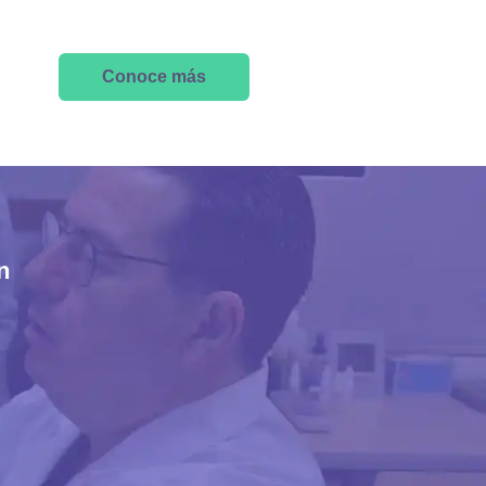
Conoce más
n