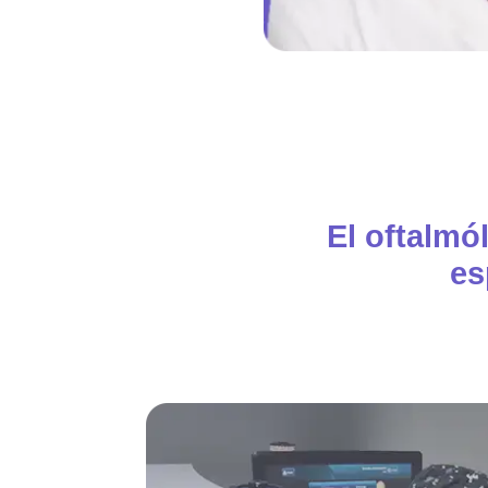
El oftalmó
es