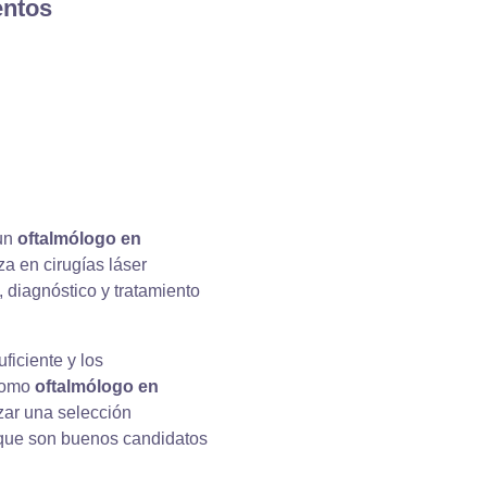
entos
 un
oftalmólogo en
a en cirugías láser
, diagnóstico y tratamiento
ficiente y los
como
oftalmólogo en
zar una selección
que son buenos candidatos