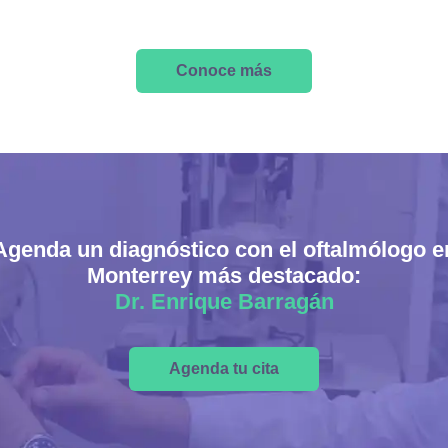
Conoce más
Agenda un diagnóstico con el oftalmólogo e
Monterrey más destacado:
Dr. Enrique Barragán
Agenda tu cita