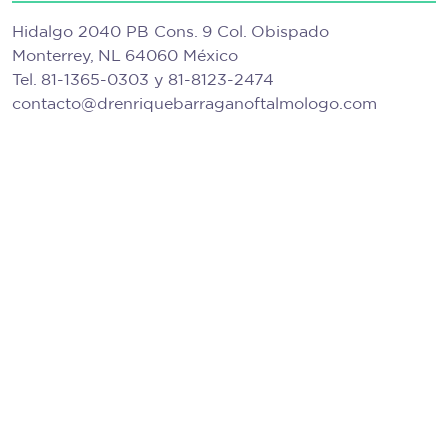
Hidalgo 2040 PB Cons. 9 Col. Obispado
Monterrey, NL 64060 México
Tel.
81-1365-0303
y
81-8123-2474
contacto@drenriquebarraganoftalmologo.com